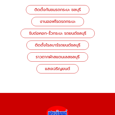
ติดตั้งกันชนรถกระบะ ชลบุรี
งานออฟโรดรถกระบะ
รับต่อคอก-รั้วกระบะ รถยนต์ชลบุรี
ติดตั้งโรลบาร์รถยนต์ชลบุรี
ราวตากผ้าสแตนเลสชลบุรี
แสงเจริญยนต์