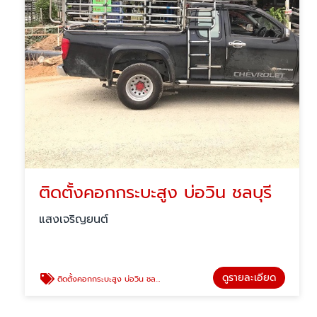
ติดตั้งคอกกระบะสูง บ่อวิน ชลบุรี
แสงเจริญยนต์
ดูรายละเอียด
ติดตั้งคอกกระบะสูง บ่อวิน ชลบุรี