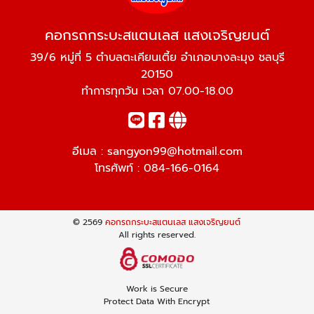
คอกรถกระบะสแตนเลส แสงเจริญยนต์
39/6 หมู่ที่ 5 ตำบลตะเคียนเตี้ย อำเภอบางละมุง ชลบุรี
20150
ทำการทุกวัน เวลา 07.00-18.00
อีเมล :
sangyon99@hotmail.com
โทรศัพท์ :
084-166-0164
© 2569
คอกรถกระบะสแตนเลส แสงเจริญยนต์
All rights reserved.
Work is Secure
Protect Data With Encrypt