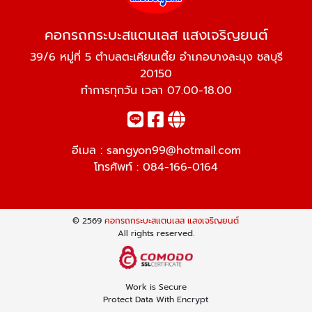
คอกรถกระบะสแตนเลส แสงเจริญยนต์
39/6 หมู่ที่ 5 ตำบลตะเคียนเตี้ย อำเภอบางละมุง ชลบุรี
20150
ทำการทุกวัน เวลา 07.00-18.00
อีเมล :
sangyon99@hotmail.com
โทรศัพท์ :
084-166-0164
© 2569
คอกรถกระบะสแตนเลส แสงเจริญยนต์
All rights reserved.
Work is Secure
Protect Data With Encrypt